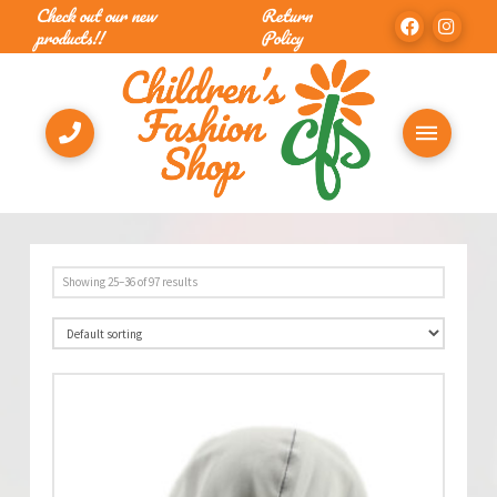
Check out our new
Return
products!!
Policy
Showing 25–36 of 97 results